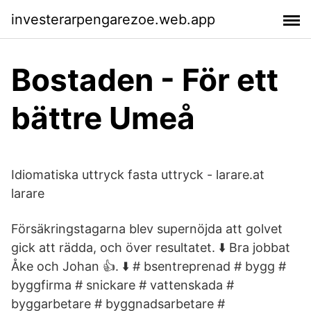
investerarpengarezoe.web.app
Bostaden - För ett
bättre Umeå
Idiomatiska uttryck fasta uttryck - larare.at
larare
Försäkringstagarna blev supernöjda att golvet
gick att rädda, och över resultatet. ⬇️ Bra jobbat
Åke och Johan 👍. ⬇️ # bsentreprenad # bygg #
byggfirma # snickare # vattenskada #
byggarbetare # byggnadsarbetare #