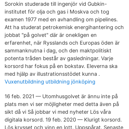
Sorokin studerade till ingenjör vid Gubkin-
institutet för olja och gas i Moskva och tog
examen 1977 med en avhandling om pipelines.
Att ha studerat petrokemisk energihantering och
jobbat "på golvet" där är onekligen en
erfarenhet, när Rysslands och Europas öden är
sammanknutna i dag, och den maktpolitiskt
potenta tråden består av gasledningar. Varje
korsord har fokus på en bokstav. Eleverna ska
med hjälp av illustrationsstödet kunna .
Vuxenutbildning utbildning jönköping
16 feb. 2021 — Utomhusgolvet är ännu inte på
plats men vi ser möjligheter med detta även på
sikt då vi Så jobbar vi med nyheter Lös våra
digitala korsord. 19 feb. 2020 — Klurigt korsord.
Lös krysset och vinn en lott. Uppspårat. Senaste