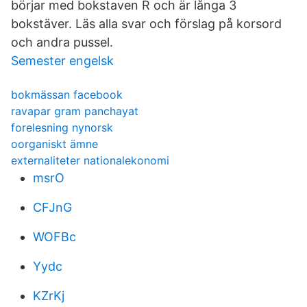
börjar med bokstaven R och är långa 3
bokstäver. Läs alla svar och förslag på korsord
och andra pussel.
Semester engelsk
bokmässan facebook
ravapar gram panchayat
forelesning nynorsk
oorganiskt ämne
externaliteter nationalekonomi
msrO
CFJnG
WOFBc
Yydc
KZrKj